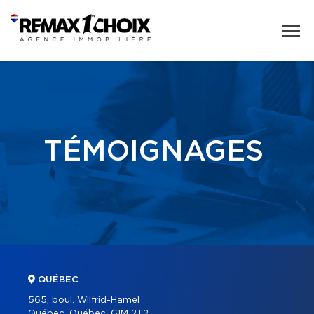
TÉMOIGNAGES
QUÉBEC
565, boul. Wilfrid-Hamel
Québec, Québec, G1M 2T2