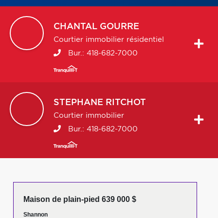
CHANTAL
GOURRE
Courtier immobilier résidentiel
Bur.:
418-682-7000
STEPHANE
RITCHOT
Courtier immobilier
Bur.:
418-682-7000
Maison de plain-pied 639 000 $
Shannon